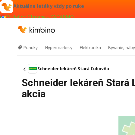
Aktuálne letáky vždy po ruke
Pridať do Chrome - ZADARMO
Ponuky
Hypermarkety
Elektronika
Bývanie, náby
Schneider lekáreň Stará Ľubovňa
Schneider lekáreň Stará 
akcia