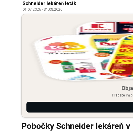
Schneider lekáreň leták
01.07.2026
-
31.08.2026
Obja
Hľadáte inšp
Pobočky Schneider lekáreň v