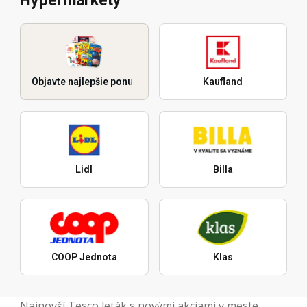
Hypermarkety
Objavte najlepšie ponuky
Kaufland
Lidl
Billa
COOP Jednota
Klas
Najnovší Tesco leták s novými akciami v meste