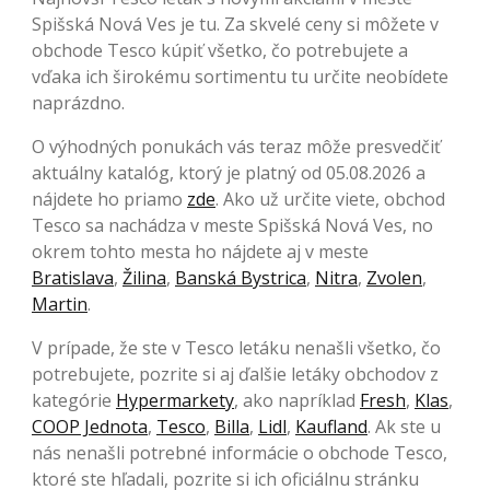
Spišská Nová Ves je tu. Za skvelé ceny si môžete v
obchode Tesco kúpiť všetko, čo potrebujete a
vďaka ich širokému sortimentu tu určite neobídete
naprázdno.
O výhodných ponukách vás teraz môže presvedčiť
aktuálny katalóg, ktorý je platný od 05.08.2026 a
nájdete ho priamo
zde
. Ako už určite viete, obchod
Tesco sa nachádza v meste Spišská Nová Ves, no
okrem tohto mesta ho nájdete aj v meste
Bratislava
,
Žilina
,
Banská Bystrica
,
Nitra
,
Zvolen
,
Martin
.
V prípade, že ste v Tesco letáku nenašli všetko, čo
potrebujete, pozrite si aj ďalšie letáky obchodov z
kategórie
Hypermarkety
, ako napríklad
Fresh
,
Klas
,
COOP Jednota
,
Tesco
,
Billa
,
Lidl
,
Kaufland
. Ak ste u
nás nenašli potrebné informácie o obchode Tesco,
ktoré ste hľadali, pozrite si ich oficiálnu stránku