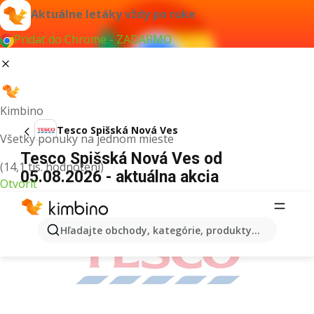
Aktuálne letáky vždy po ruke
Pridať do Chrome - ZADARMO
Kimbino
Tesco Spišská Nová Ves
Všetky ponuky na jednom mieste
Tesco Spišská Nová Ves od
(14,1 tis. hodnotení)
05.08.2026 - aktuálna akcia
Otvoriť
REKLAMA
Hľadajte obchody, kategórie, produkty...