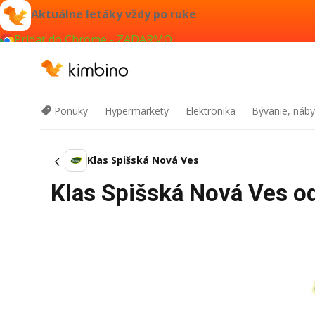
Aktuálne letáky vždy po ruke
Pridať do Chrome - ZADARMO
Ponuky
Hypermarkety
Elektronika
Bývanie, náby
Klas Spišská Nová Ves
Klas Spišská Nová Ves od