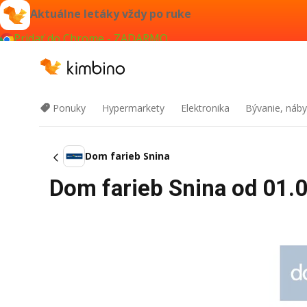
Aktuálne letáky vždy po ruke
Pridať do Chrome - ZADARMO
Ponuky
Hypermarkety
Elektronika
Bývanie, náby
Dom farieb Snina
Dom farieb Snina od 01.0