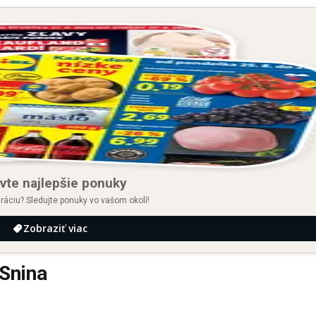
vte najlepšie ponuky
iráciu? Sledujte ponuky vo vašom okolí!
Zobraziť viac
Snina