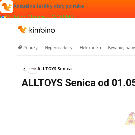
Aktuálne letáky vždy po ruke
Pridať do Chrome - ZADARMO
Ponuky
Hypermarkety
Elektronika
Bývanie, náby
ALLTOYS Senica
ALLTOYS Senica od 01.05