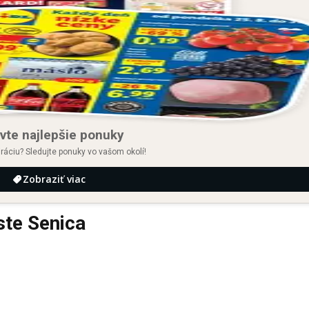
vte najlepšie ponuky
iráciu? Sledujte ponuky vo vašom okolí!
Zobraziť viac
te Senica