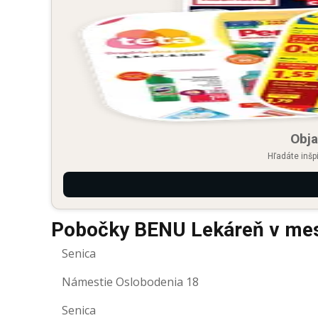
Obja
Hľadáte inšp
Pobočky BENU Lekáreň v mes
Senica
Námestie Oslobodenia 18
Senica