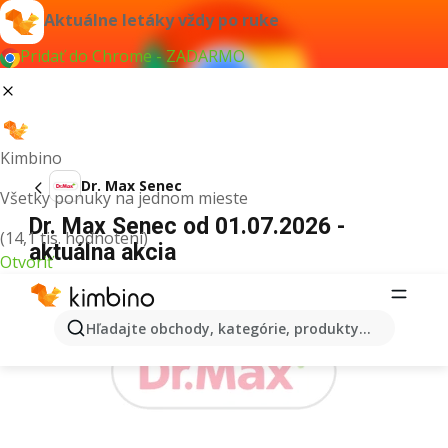
Aktuálne letáky vždy po ruke
Pridať do Chrome - ZADARMO
Kimbino
Dr. Max Senec
Všetky ponuky na jednom mieste
Dr. Max Senec od 01.07.2026 -
(14,1 tis. hodnotení)
aktuálna akcia
Otvoriť
REKLAMA
Hľadajte obchody, kategórie, produkty...