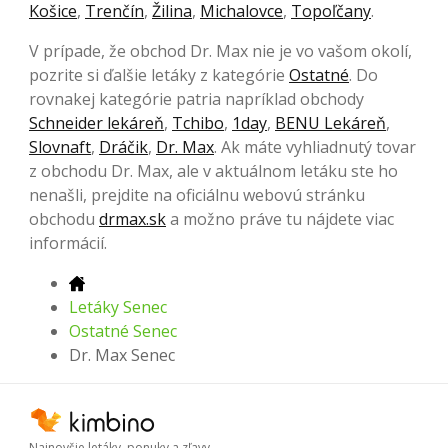
Košice
,
Trenčín
,
Žilina
,
Michalovce
,
Topoľčany
.
V prípade, že obchod Dr. Max nie je vo vašom okolí,
pozrite si ďalšie letáky z kategórie
Ostatné
. Do
rovnakej kategórie patria napríklad obchody
Schneider lekáreň
,
Tchibo
,
1day
,
BENU Lekáreň
,
Slovnaft
,
Dráčik
,
Dr. Max
. Ak máte vyhliadnutý tovar
z obchodu Dr. Max, ale v aktuálnom letáku ste ho
nenašli, prejdite na oficiálnu webovú stránku
obchodu
drmax.sk
a možno práve tu nájdete viac
informácií.
Letáky Senec
Ostatné Senec
Dr. Max Senec
Najnovšie letáky, ponuky a zľavy