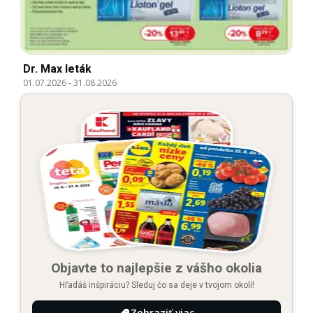
Dr. Max leták
01.07.2026
-
31.08.2026
Objavte to najlepšie z vášho okolia
Hľadáš inšpiráciu? Sleduj čo sa deje v tvojom okolí!
Zobraziť viac