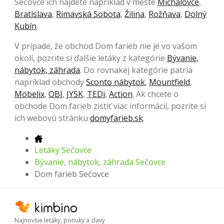
Sečovce ich nájdete napríklad v meste
Michalovce
,
Bratislava
,
Rimavská Sobota
,
Žilina
,
Rožňava
,
Dolný
Kubín
.
V prípade, že obchod Dom farieb nie je vo vašom
okolí, pozrite si ďalšie letáky z kategórie
Bývanie,
nábytok, záhrada
. Do rovnakej kategórie patria
napríklad obchody
Sconto nábytok
,
Mountfield
,
Möbelix
,
OBI
,
JYSK
,
TEDi
,
Action
. Ak chcete o
obchode Dom farieb zistiť viac informácií, pozrite si
ich webovú stránku
domyfarieb.sk
.
Letáky Sečovce
Bývanie, nábytok, záhrada Sečovce
Dom farieb Sečovce
Najnovšie letáky, ponuky a zľavy