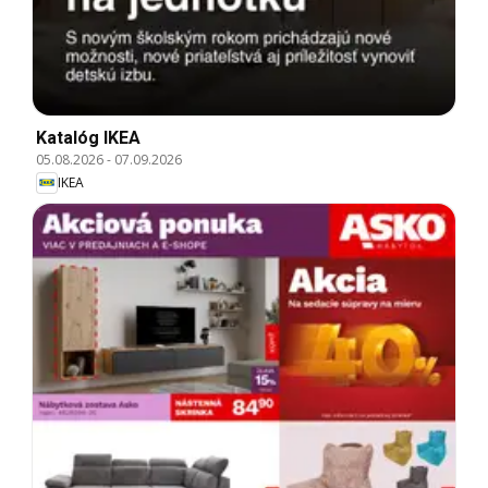
Katalóg IKEA
05.08.2026
-
07.09.2026
IKEA