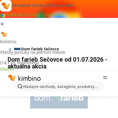
Aktuálne letáky vždy po ruke
Pridať do Chrome - ZADARMO
Kimbino
Dom farieb Sečovce
Všetky ponuky na jednom mieste
Dom farieb Sečovce od 01.07.2026 -
(14,1 tis. hodnotení)
aktuálna akcia
Otvoriť
REKLAMA
Hľadajte obchody, kategórie, produkty...