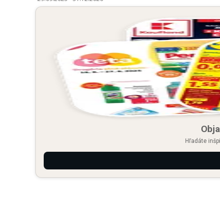
Obja
Hľadáte inšp