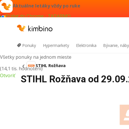
Aktuálne letáky vždy po ruke
Pridať do Chrome - ZADARMO
Kimbino
Ponuky
Hypermarkety
Elektronika
Bývanie, náby
Všetky ponuky na jednom mieste
STIHL Rožňava
(14,1 tis. hodnotení)
Otvoriť
STIHL Rožňava od 29.09.