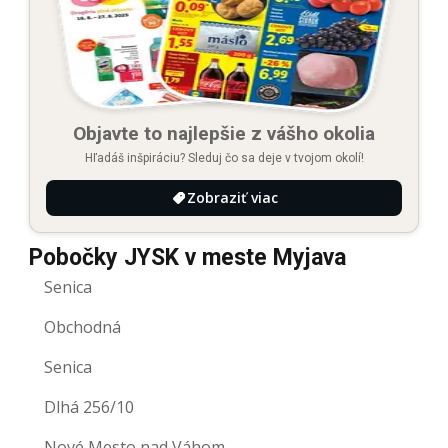
Objavte to najlepšie z vášho okolia
Hľadáš inšpiráciu? Sleduj čo sa deje v tvojom okolí!
Zobraziť viac
Pobočky JYSK v meste Myjava
Senica
Obchodná
Senica
Dlhá 256/10
Nové Mesto nad Váhom