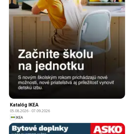
Katalóg IKEA
05.08.2026
-
07.09.2026
IKEA