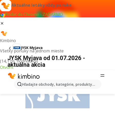
Aktuálne letáky vždy po ruke
Pridať do Chrome - ZADARMO
Kimbino
JYSK Myjava
Všetky ponuky na jednom mieste
JYSK Myjava od 01.07.2026 -
(14,1 tis. hodnotení)
aktuálna akcia
Otvoriť
REKLAMA
Hľadajte obchody, kategórie, produkty...