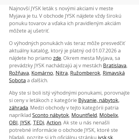
Najnovší JYSK leták s novými akciami v meste
Myjava je tu. V obchode JYSK nájdete vždy širokú
ponuku tovarov a vďaka ich pravidleným akciám
môžete aj ušetriť.
O výhodných ponukách vás teraz môže presvedčiť
aktuálny katalóg, ktorý je platný od 01.07.2026 a
nájdete ho priamo
zde
. Okrem mesta Myjava, sa
prevádzky JYSK nachádzajú aj v mestách
Bratislava
,
Rožňava
,
Komárno
,
Nitra
,
Ružomberok
,
Rimavská
Sobota
a ďalších.
Aby ste si boli istý výhodnými ponukami, porovnajte
si ceny v letákoch z kategórie
Bývanie, nábytok,
záhrada
. Medzi obchody v tejto kategórii patria
napríklad
Sconto nábytok
,
Mountfield
,
Möbelix
,
OBI
,
JYSK
,
TEDi
,
Action
. Ak ste u nás nenašli
potrebné informácie o obchode JYSK, ktoré ste
hľadali, pozrite si ich oficiálnu stránku
jysk.sk
.