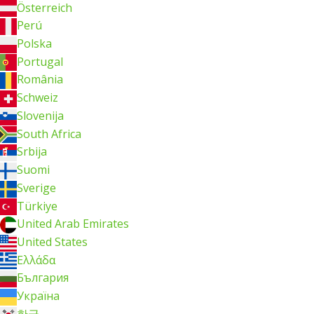
Österreich
Perú
Polska
Portugal
România
Schweiz
Slovenija
South Africa
Srbija
Suomi
Sverige
Türkiye
United Arab Emirates
United States
Ελλάδα
България
Україна
한국