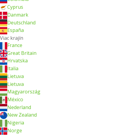
Cyprus
Danmark
Deutschland
España
Viac krajín
France
Great Britain
Hrvatska
Italia
Lietuva
Lietuva
Magyarország
México
Nederland
New Zealand
Nigeria
Norge