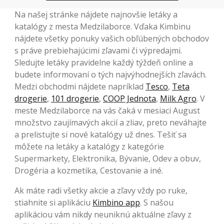
Na našej stránke nájdete najnovšie letáky a
katalógy z mesta Medzilaborce. Vďaka Kimbinu
nájdete všetky ponuky vašich obľúbených obchodov
s práve prebiehajúcimi zľavami či výpredajmi.
Sledujte letáky pravidelne každý týždeň online a
budete informovaní o tých najvýhodnejších zľavách.
Medzi obchodmi nájdete napríklad
Tesco
,
Teta
drogerie
,
101 drogerie
,
COOP Jednota
,
Milk Agro
. V
meste Medzilaborce na vás čaká v mesiaci August
množstvo zaujímavých akcií a zliav, preto neváhajte
a prelistujte si nové katalógy už dnes. Tešiť sa
môžete na letáky a katalógy z kategórie
Supermarkety, Elektronika, Bývanie, Odev a obuv,
Drogéria a kozmetika, Cestovanie a iné.
Ak máte radi všetky akcie a zľavy vždy po ruke,
stiahnite si aplikáciu
Kimbino app
. S našou
aplikáciou vám nikdy neuniknú aktuálne zľavy z