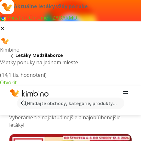
Aktuálne letáky vždy po ruke
Pridať do Chrome - ZADARMO
Kimbino
Letáky Medzilaborce
Všetky ponuky na jednom mieste
(14,1 tis. hodnotení)
Otvoriť
Medzilaborce - Aktuálne letáky a
Hľadajte obchody, kategórie, produkty...
katalógy
Vyberáme tie najaktuálnejšie a najobľúbenejšie
letáky!