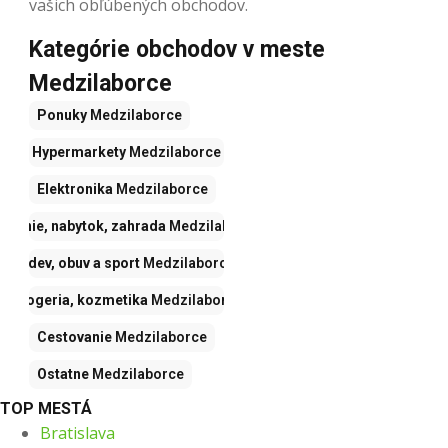
vašich obľúbených obchodov.
Kategórie obchodov v meste
Medzilaborce
Ponuky
Medzilaborce
Hypermarkety
Medzilaborce
Elektronika
Medzilaborce
yvanie, nabytok, zahrada
Medzilaborce
Odev, obuv a sport
Medzilaborce
Drogeria, kozmetika
Medzilaborce
Cestovanie
Medzilaborce
Ostatne
Medzilaborce
TOP MESTÁ
Bratislava