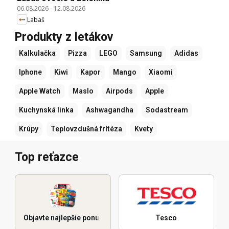
06.08.2026
-
12.08.2026
Labaš
Produkty z letákov
Kalkulačka
Pizza
LEGO
Samsung
Adidas
Iphone
Kiwi
Kapor
Mango
Xiaomi
Apple Watch
Maslo
Airpods
Apple
Kuchynská linka
Ashwagandha
Sodastream
Krúpy
Teplovzdušná frítéza
Kvety
Top reťazce
Objavte najlepšie ponuky
Tesco