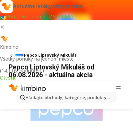
Aktuálne letáky vždy po ruke
Pridať do Chrome - ZADARMO
Kimbino
Pepco Liptovský Mikuláš
Všetky ponuky na jednom mieste
Pepco Liptovský Mikuláš od
(14,1 tis. hodnotení)
06.08.2026 - aktuálna akcia
Otvoriť
REKLAMA
Hľadajte obchody, kategórie, produkty...