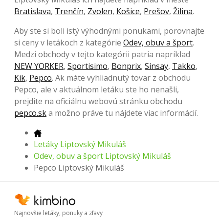
Bratislava
,
Trenčín
,
Zvolen
,
Košice
,
Prešov
,
Žilina
.
Aby ste si boli istý výhodnými ponukami, porovnajte
si ceny v letákoch z kategórie
Odev, obuv a šport
.
Medzi obchody v tejto kategórii patria napríklad
NEW YORKER
,
Sportisimo
,
Bonprix
,
Sinsay
,
Takko
,
Kik
,
Pepco
. Ak máte vyhliadnutý tovar z obchodu
Pepco, ale v aktuálnom letáku ste ho nenašli,
prejdite na oficiálnu webovú stránku obchodu
pepco.sk
a možno práve tu nájdete viac informácií.
Letáky Liptovský Mikuláš
Odev, obuv a šport Liptovský Mikuláš
Pepco Liptovský Mikuláš
Najnovšie letáky, ponuky a zľavy