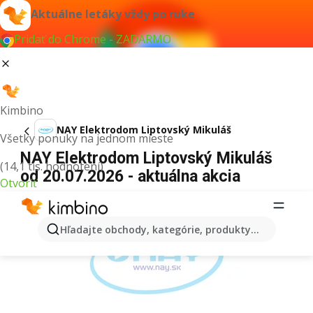
Aktuálne letáky vždy po ruke
Pridať do Chrome - ZADARMO
Kimbino
NAY Elektrodom Liptovský Mikuláš
Všetky ponuky na jednom mieste
NAY Elektrodom Liptovský Mikuláš
(14,1 tis. hodnotení)
od 20.07.2026 - aktuálna akcia
Otvoriť
REKLAMA
Hľadajte obchody, kategórie, produkty...