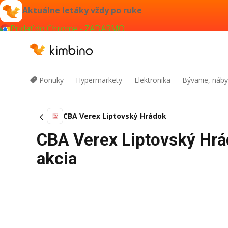
Aktuálne letáky vždy po ruke
Pridať do Chrome - ZADARMO
Ponuky
Hypermarkety
Elektronika
Bývanie, náby
CBA Verex Liptovský Hrádok
CBA Verex Liptovský Hrá
akcia