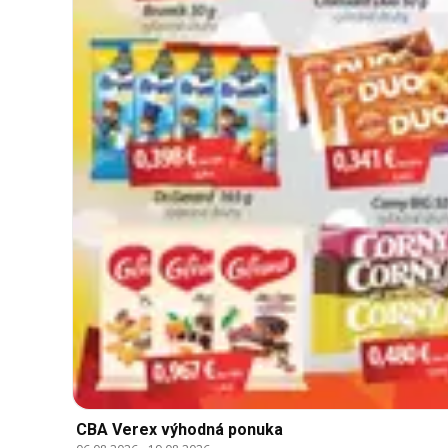
CBA Verex výhodná ponuka