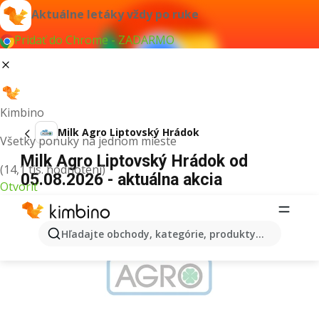
Aktuálne letáky vždy po ruke
Pridať do Chrome - ZADARMO
Kimbino
Milk Agro Liptovský Hrádok
Všetky ponuky na jednom mieste
Milk Agro Liptovský Hrádok od
(14,1 tis. hodnotení)
05.08.2026 - aktuálna akcia
Otvoriť
REKLAMA
Hľadajte obchody, kategórie, produkty...