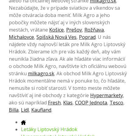
alebo na oficiálnej webovej stránke
milkagro.sk
.
Nezabúdajte, že v prípade sviatkov a víkendov sa
môže otváracia doba meniť. Milk Agro a jeho
pobočky môžete nájsť aj v iných slovenských
mestách, vrátane
Košice
,
Prešov
,
Rožňava
,
Michalovce
,
Spišská Nová Ves
,
Poprad
. U nás
nájdete vždy najnovší leták pre Milk Agro Liptovský
Hrádok. Zbierame ich pre vás každý deň, aby vám
neunikla žiadna zľava. Ak ale hľadáte viac informácií
o obchode Milk Agro, navštívte ich oficiálnu webovú
stránku
milkagro.sk
. Ak obchod Milk Agro Liptovský
Hrádok momentálne nemá v ponuke to, čo hľadáte,
nemusíte si robiť starosti. V tomto meste môžete
navštíviť aj iné obchody z kategórie
Hypermarkety
,
ako sú napríklad
Fresh
,
Klas
,
COOP Jednota
,
Tesco
,
Billa
,
Lidl
,
Kaufland
.
Letáky Liptovský Hrádok