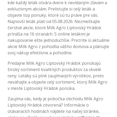
kde každý leták otvára dvere k nevídaným zľavám a
exkluzívnym akciám. Prelistujte si celý leták a
objavte top ponuky, ktoré sú tu práve pre vás.
Najnovší leták platí od 05.08.2026. Nezmeškajte
čerstvé akcie, ktoré Milk Agro Liptovský Hrádok
prináša na 16 stranách. S online letákmi je
nakupovanie ešte jednoduchšie. Prezrite si aktuálne
akcie Milk Agro z pohodlia vášho domova a plánujte
svoj nákup efektívne a pohodlne.
Predajne Milk Agro Liptovský Hrádok ponúkajú
široký sortiment kvalitných produktov za skvelé
ceny. Letáky sú plné zaujímavých výrobkov, preto
neváhajte a objavte celý sortiment, ktorý Milk Agro
v meste Liptovský Hrádok ponúka.
Zaujíma vás, kedy je pobočka obchodu Milk Agro
Liptovský Hrádok otvorená? Informácie o
otávaracích hodinách nájdete na našej stránke,