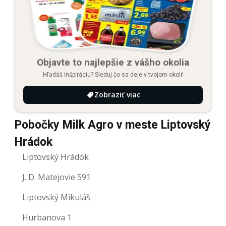
Objavte to najlepšie z vášho okolia
Hľadáš inšpiráciu? Sleduj čo sa deje v tvojom okolí!
Zobraziť viac
Pobočky Milk Agro v meste Liptovský
Hrádok
Liptovský Hrádok
J. D. Matejovie 591
Liptovský Mikuláš
Hurbanova 1