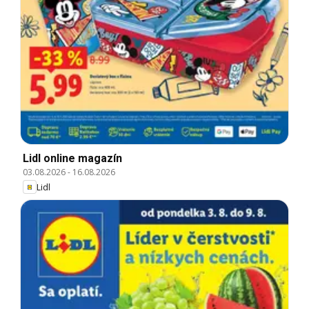
Lidl online magazín
03.08.2026
-
16.08.2026
Lidl