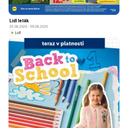
Lidl leták
03.08.2026
-
09.08.2026
Lidl