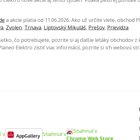
eo Elektro nové akcie aj tento týždeň. Vďaka pestrej ponuke
de
a akcie platia od 11.06.2026. Ako už určite viete, obchod
va
,
Zvolen
,
Trnava
,
Liptovský Mikuláš
,
Prešov
,
Prievidza
.
šetko, čo potrebujete, pozrite si aj ďalšie letáky obchodov z
laneo Elektro zistiť viac informácií, pozrite si ich webovú s
Stiahnuť v
ť v
Stiahnuť v
Chrome Web Store