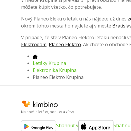
V meste Krupina si pre vás pripravil obchod Plan
môžete kúpiť všetko, čo potrebujete.
Nový Planeo Elektro leták u nás nájdete už dnes
z
okrem tohto mesta ho nájdete aj v meste
Bratisla
V prípade, že ste v Planeo Elektro letáku nenašli v
Elektrodom
,
Planeo Elektro
. Ak chcete o obchode P
Letáky Krupina
Elektronika Krupina
Planeo Elektro Krupina
Najnovšie letáky, ponuky a zľavy
Stiahnuť v
Stiahnu