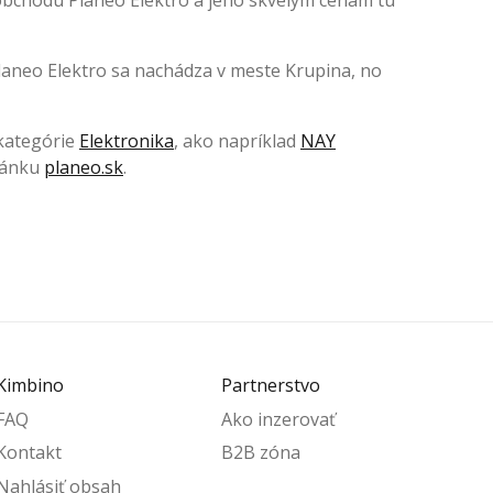
 obchodu Planeo Elektro a jeho skvelým cenám tu
 Planeo Elektro sa nachádza v meste Krupina, no
 kategórie
Elektronika
, ako napríklad
NAY
tránku
planeo.sk
.
Kimbino
Partnerstvo
FAQ
Ako inzerovať
Kontakt
B2B zóna
Nahlásiť obsah