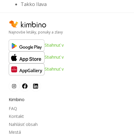
Takko Ilava
Najnovšie letáky, ponuky a zľavy
Stiahnuť v
Stiahnuť v
Stiahnuť v
Kimbino
FAQ
Kontakt
Nahlásiť obsah
Mestá