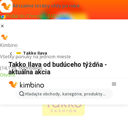
Aktuálne letáky vždy po ruke
Pridať do Chrome - ZADARMO
Kimbino
Takko Ilava
Všetky ponuky na jednom mieste
Takko Ilava od budúceho týždňa -
(14,1 tis. hodnotení)
aktuálna akcia
Otvoriť
REKLAMA
Hľadajte obchody, kategórie, produkty...