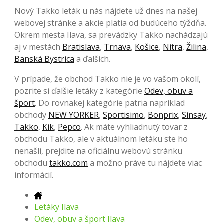
Nový Takko leták u nás nájdete už dnes na našej
webovej stránke a akcie platia od budúceho týždňa.
Okrem mesta Ilava, sa prevádzky Takko nachádzajú
aj v mestách
Bratislava
,
Trnava
,
Košice
,
Nitra
,
Žilina
,
Banská Bystrica
a ďalších.
V prípade, že obchod Takko nie je vo vašom okolí,
pozrite si ďalšie letáky z kategórie
Odev, obuv a
šport
. Do rovnakej kategórie patria napríklad
obchody
NEW YORKER
,
Sportisimo
,
Bonprix
,
Sinsay
,
Takko
,
Kik
,
Pepco
. Ak máte vyhliadnutý tovar z
obchodu Takko, ale v aktuálnom letáku ste ho
nenašli, prejdite na oficiálnu webovú stránku
obchodu
takko.com
a možno práve tu nájdete viac
informácií.
Letáky Ilava
Odev, obuv a šport Ilava