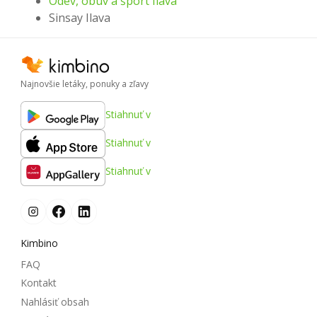
Odev, obuv a šport Ilava
Sinsay Ilava
Najnovšie letáky, ponuky a zľavy
Stiahnuť v
Stiahnuť v
Stiahnuť v
Kimbino
FAQ
Kontakt
Nahlásiť obsah