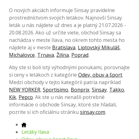
O nových akciách informuje Sinsay pravidelne
prostredníctvom svojich letákov. Najnovší Sinsay
leták u nás nájdete už dnes a je platný 21.07.2026 -
20.08.2026. Ako už určite viete, obchod Sinsay sa
nachádza v meste Ilava, no okrem tohto mesta ho
nájdete aj v meste
Bratislava
,
Liptovský Mikuláš
,
Michalovce
,
Trnava
,
Žilina
,
Poprad
.
Aby ste si boli istý výhodnými ponukami, porovnajte
si ceny v letákoch z kategórie
Odev, obuv a šport
.
Medzi obchody v tejto kategórii patria napríklad
NEW YORKER
,
Sportisimo
,
Bonprix
,
Sinsay
,
Takko
,
Kik
,
Pepco
. Ak ste u nás nenašli potrebné
informácie o obchode Sinsay, ktoré ste hľadali,
pozrite si ich oficiálnu stránku
sinsay.com
.
Letáky Ilava