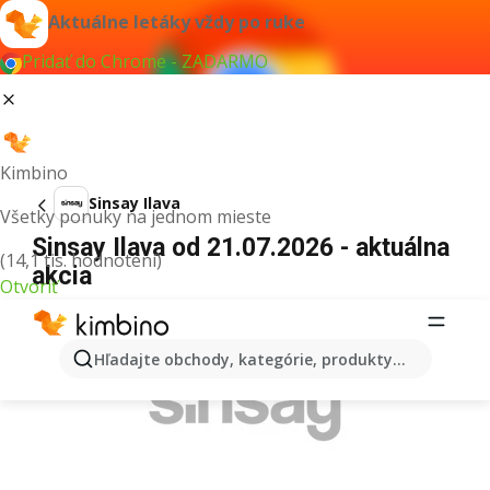
Aktuálne letáky vždy po ruke
Pridať do Chrome - ZADARMO
Kimbino
Sinsay Ilava
Všetky ponuky na jednom mieste
Sinsay Ilava od 21.07.2026 - aktuálna
(14,1 tis. hodnotení)
akcia
Otvoriť
REKLAMA
Hľadajte obchody, kategórie, produkty...