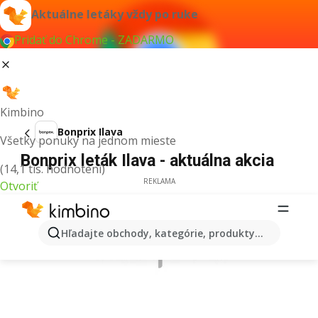
Aktuálne letáky vždy po ruke
Pridať do Chrome - ZADARMO
Kimbino
Bonprix Ilava
Všetky ponuky na jednom mieste
Bonprix leták Ilava - aktuálna akcia
(14,1 tis. hodnotení)
REKLAMA
Otvoriť
Hľadajte obchody, kategórie, produkty...