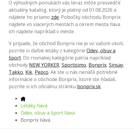
O výhodných ponukách vás teraz môže presvedčiť
aktuálny katalóg, ktorý je platný od 01.08.2026 a
nájdete ho priamo
zde
. Pobočky obchodu Bonprix
nájdete vo viacerých mestách a okrem mesta Ilava
ich nájdete napríklad v meste .
V prípade, že obchod Bonprix nie je vo vašom okolí,
pozrite si ďalšie letáky z kategórie
Odev, obuv a
šport
. Do rovnakej kategórie patria napríklad
obchody
NEW YORKER
,
Sportisimo
,
Bonprix
,
Sinsay
,
Takko
,
Kik
,
Pepco
. Ak ste u nás nenašli potrebné
informácie o obchode Bonprix, ktoré ste hľadali,
pozrite si ich oficiálnu stránku
bonprix.sk
.
Letáky Ilava
Odev, obuv a šport Ilava
Bonprix Ilava