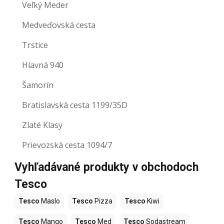
Veľký Meder
Medveďovská cesta
Trstice
Hlavná 940
Šamorín
Bratislavská cesta 1199/35D
Zlaté Klasy
Prievozská cesta 1094/7
Vyhľadávané produkty v obchodoch
Tesco
Tesco
Maslo
Tesco
Pizza
Tesco
Kiwi
Tesco
Mango
Tesco
Med
Tesco
Sodastream