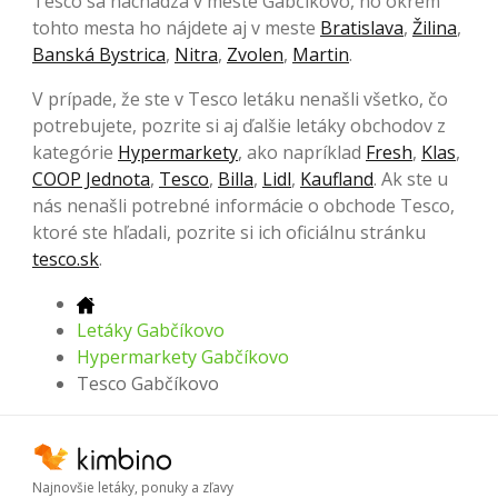
Tesco sa nachádza v meste Gabčíkovo, no okrem
tohto mesta ho nájdete aj v meste
Bratislava
,
Žilina
,
Banská Bystrica
,
Nitra
,
Zvolen
,
Martin
.
V prípade, že ste v Tesco letáku nenašli všetko, čo
potrebujete, pozrite si aj ďalšie letáky obchodov z
kategórie
Hypermarkety
, ako napríklad
Fresh
,
Klas
,
COOP Jednota
,
Tesco
,
Billa
,
Lidl
,
Kaufland
. Ak ste u
nás nenašli potrebné informácie o obchode Tesco,
ktoré ste hľadali, pozrite si ich oficiálnu stránku
tesco.sk
.
Letáky Gabčíkovo
Hypermarkety Gabčíkovo
Tesco Gabčíkovo
Najnovšie letáky, ponuky a zľavy