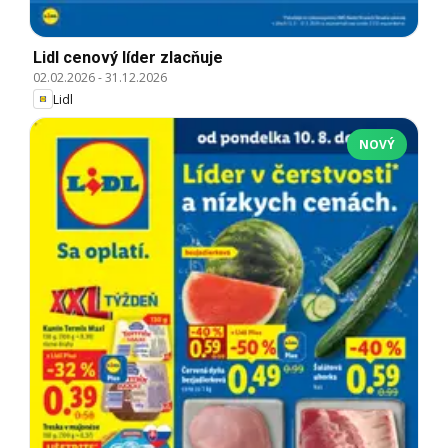
Lidl cenový líder zlacňuje
02.02.2026
-
31.12.2026
Lidl
NOVÝ