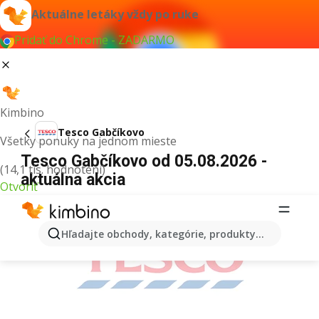
Aktuálne letáky vždy po ruke
Pridať do Chrome - ZADARMO
Kimbino
Tesco Gabčíkovo
Všetky ponuky na jednom mieste
Tesco Gabčíkovo od 05.08.2026 -
(14,1 tis. hodnotení)
aktuálna akcia
Otvoriť
REKLAMA
Hľadajte obchody, kategórie, produkty...