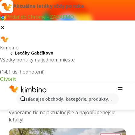
Aktuálne letáky vždy po ruke
Pridať do Chrome - ZADARMO
Kimbino
Letáky Gabčíkovo
Všetky ponuky na jednom mieste
(14,1 tis. hodnotení)
Otvoriť
Gabčíkovo - Aktuálne letáky a
Hľadajte obchody, kategórie, produkty...
katalógy
Vyberáme tie najaktuálnejšie a najobľúbenejšie
letáky!