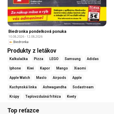
Biedronka pondelková ponuka
10.08.2026
-
12.08.2026
Biedronka
Produkty z letákov
Kalkulačka
Pizza
LEGO
Samsung
Adidas
Iphone
Kiwi
Kapor
Mango
Xiaomi
Apple Watch
Maslo
Airpods
Apple
Kuchynská linka
Ashwagandha
Sodastream
Krúpy
Teplovzdušná frítéza
Kvety
Top reťazce