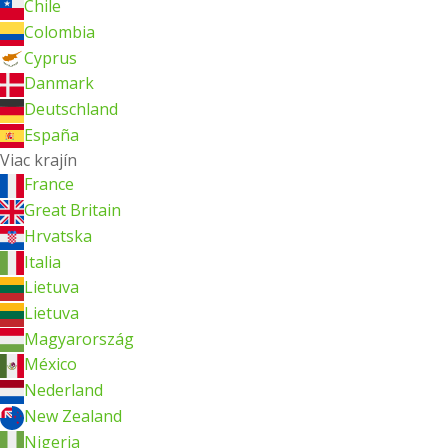
Chile
Colombia
Cyprus
Danmark
Deutschland
España
Viac krajín
France
Great Britain
Hrvatska
Italia
Lietuva
Lietuva
Magyarország
México
Nederland
New Zealand
Nigeria