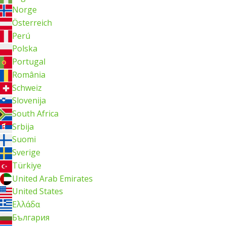
Norge
Österreich
Perú
Polska
Portugal
România
Schweiz
Slovenija
South Africa
Srbija
Suomi
Sverige
Türkiye
United Arab Emirates
United States
Ελλάδα
България