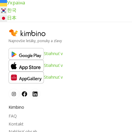
Україна
한국
日本
Najnovšie letáky, ponuky a zľavy
Stiahnuť v
Stiahnuť v
Stiahnuť v
Kimbino
FAQ
Kontakt
Nahlásiť obsah