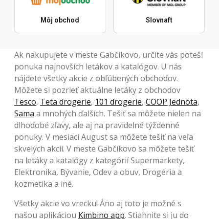
Môj obchod
Slovnaft
Ak nakupujete v meste Gabčíkovo, určite vás poteší
ponuka najnovších letákov a katalógov. U nás
nájdete všetky akcie z obľúbených obchodov.
Môžete si pozrieť aktuálne letáky z obchodov
Tesco
,
Teta drogerie
,
101 drogerie
,
COOP Jednota
,
Sama
a mnohých ďalších. Tešiť sa môžete nielen na
dlhodobé zľavy, ale aj na pravidelné týždenné
ponuky. V mesiaci August sa môžete tešiť na veľa
skvelých akcií. V meste Gabčíkovo sa môžete tešiť
na letáky a katalógy z kategórií Supermarkety,
Elektronika, Bývanie, Odev a obuv, Drogéria a
kozmetika a iné.
Všetky akcie vo vrecku! Áno aj toto je možné s
našou aplikáciou
Kimbino app
. Stiahnite si ju do