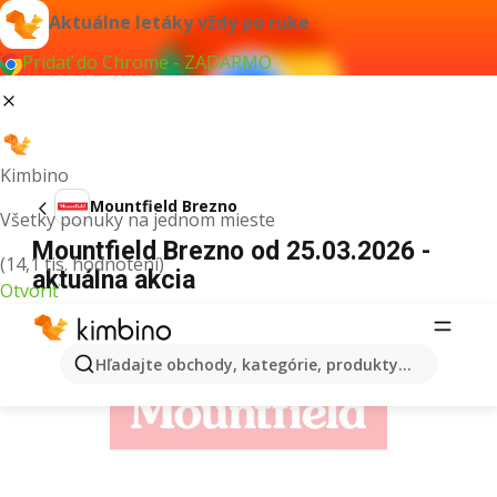
Aktuálne letáky vždy po ruke
Pridať do Chrome - ZADARMO
Kimbino
Mountfield Brezno
Všetky ponuky na jednom mieste
Mountfield Brezno od 25.03.2026 -
(14,1 tis. hodnotení)
aktuálna akcia
Otvoriť
REKLAMA
Hľadajte obchody, kategórie, produkty...