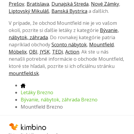
Prešov
,
Bratislava
,
Dunajská Streda
,
Nové Zámky
,
Liptovský Mikuláš
,
Banská Bystrica
a ďalších.
V prípade, že obchod Mountfield nie je vo vašom
okolí, pozrite si ďalšie letáky z kategórie
Bývanie,
nábytok, záhrada
. Do rovnakej kategórie patria
napríklad obchody
Sconto nábytok
,
Mountfield
,
Möbelix
,
OBI
,
JYSK
,
TEDi
,
Action
. Ak ste u nás
nenašli potrebné informácie o obchode Mountfield,
ktoré ste hľadali, pozrite si ich oficiálnu stránku
mountfield.sk
.
Letáky Brezno
Bývanie, nábytok, záhrada Brezno
Mountfield Brezno