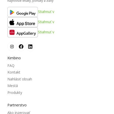
Najnovšie letáky, ponuky a zľavy
Stiahnuť v
Stiahnuť v
Stiahnuť v
Kimbino
FAQ
Kontakt
Nahlásiť obsah
Mestá
Produkty
Partnerstvo
Ako inzerovať