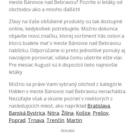
meste Bánovce nad Bebravou? Pozrite si letáky od
obchodov ako a mnoho ďalších!
Zľavy na Vaše obľúbené produkty sú tak dostupné
online, kedykoľvek potrebujete. Možno dokonca
objavíte novú značku, ktorej sortiment Vás osloví a
ktorú budete mať v meste Bánovce nad Bebravou
nablízku. Odporúčame si preto jednotlivé ponuky aj
navzájom porovnať, vďaka čomu ušetríte ešte viac.
Pre mesiac August sú k dispozícii tieto najnovšie
letáky
Možno sa práve Vami vybraný obchod z kategórie
Hidden v meste Bánovce nad Bebravou nenachádza.
Nezúfajte však a skúste pozrieť v niektorých z
nasledujúcich miest, ako napríklad
Bratislava
,
Banská Bystrica
,
Nitra
,
Žilina
,
Košice
,
Prešov
,
Poprad
,
Trnava
,
Trenčín
,
Martin
.
REKLAMA