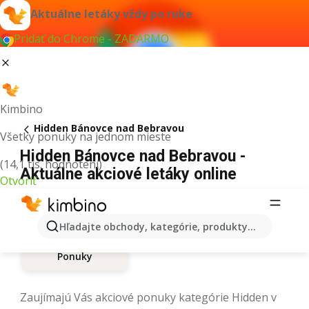
Aktuálne letáky vždy po ruke
Pridať do Chrome - ZADARMO
Kimbino
Hidden Bánovce nad Bebravou
Všetky ponuky na jednom mieste
Hidden Bánovce nad Bebravou -
(14,1 tis. hodnotení)
Aktuálne akciové letáky online
Otvoriť
Hľadajte obchody, kategórie, produkty...
Ponuky
Zaujímajú Vás akciové ponuky kategórie Hidden v