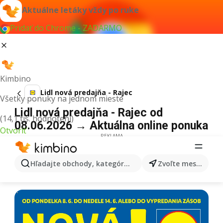
Aktuálne letáky vždy po ruke
Pridať do Chrome - ZADARMO
Kimbino
Lidl nová predajňa - Rajec
Všetky ponuky na jednom mieste
Lidl nová predajňa - Rajec od
(14,1 tis. hodnotení)
08.06.2026 → Aktuálna online ponuka
Otvoriť
REKLAMA
Hľadajte obchody, kategórie, produkty...
Zvoľte mesto