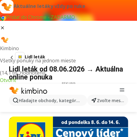
Aktuálne letáky vždy po ruke
Pridať do Chrome - ZADARMO
Kimbino
Lidl leták
Všetky ponuky na jednom mieste
Lidl leták od 08.06.2026 → Aktuálna
(14,1 tis. hodnotení)
online ponuka
Otvoriť
REKLAMA
Hľadajte obchody, kategórie, produkty...
Zvoľte mesto