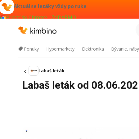
Aktuálne letáky vždy po ruke
Pridať do Chrome - ZADARMO
Ponuky
Hypermarkety
Elektronika
Bývanie, náby
Labaš leták
Labaš leták od 08.06.202