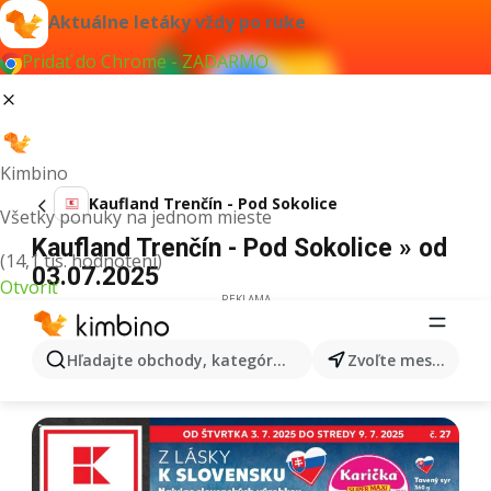
Aktuálne letáky vždy po ruke
Pridať do Chrome - ZADARMO
Kimbino
Kaufland Trenčín - Pod Sokolice
Všetky ponuky na jednom mieste
Kaufland Trenčín - Pod Sokolice » od
(14,1 tis. hodnotení)
03.07.2025
Otvoriť
REKLAMA
Hľadajte obchody, kategórie, produkty...
Zvoľte mesto