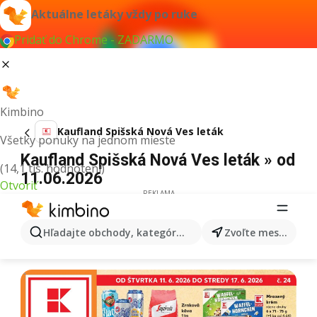
Aktuálne letáky vždy po ruke
Pridať do Chrome - ZADARMO
Kimbino
Kaufland Spišská Nová Ves leták
Všetky ponuky na jednom mieste
Kaufland Spišská Nová Ves leták » od
(14,1 tis. hodnotení)
11.06.2026
Otvoriť
REKLAMA
Hľadajte obchody, kategórie, produkty...
Zvoľte mesto