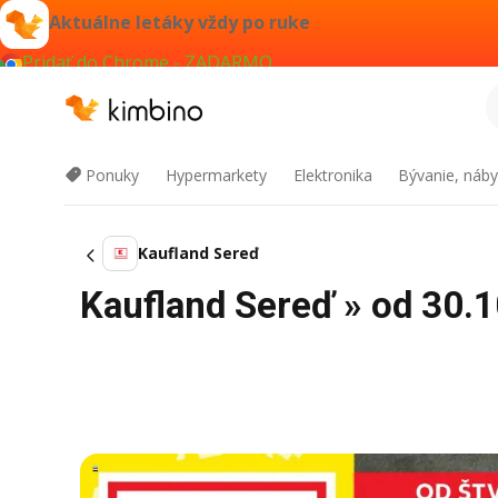
Aktuálne letáky vždy po ruke
Pridať do Chrome - ZADARMO
Ponuky
Hypermarkety
Elektronika
Bývanie, náby
Kaufland Sereď
Kaufland Sereď » od 30.