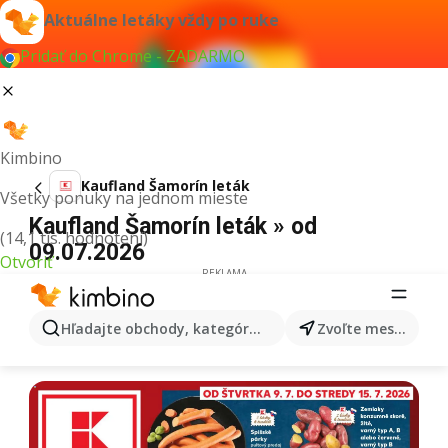
Aktuálne letáky vždy po ruke
Pridať do Chrome - ZADARMO
Kimbino
Kaufland Šamorín leták
Všetky ponuky na jednom mieste
Kaufland Šamorín leták » od
(14,1 tis. hodnotení)
09.07.2026
Otvoriť
REKLAMA
Hľadajte obchody, kategórie, produkty...
Zvoľte mesto