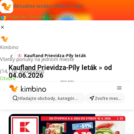
Aktuálne letáky vždy po ruke
Pridať do Chrome - ZADARMO
Kimbino
Kaufland Prievidza-Píly leták
Všetky ponuky na jednom mieste
Kaufland Prievidza-Píly leták » od
(14,1 tis. hodnotení)
04.06.2026
Otvoriť
REKLAMA
Hľadajte obchody, kategórie, produkty...
Zvoľte mesto