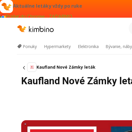
Aktuálne letáky vždy po ruke
Pridať do Chrome - ZADARMO
Ponuky
Hypermarkety
Elektronika
Bývanie, náby
Kaufland Nové Zámky leták
Kaufland Nové Zámky let