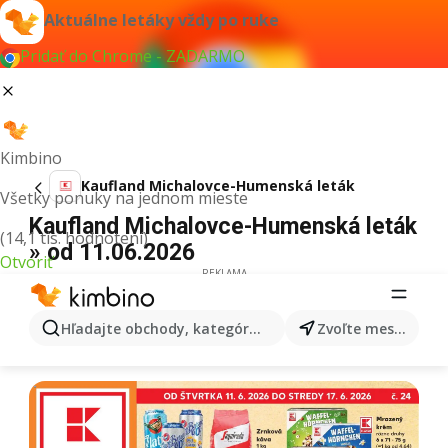
Aktuálne letáky vždy po ruke
Pridať do Chrome - ZADARMO
Kimbino
Kaufland Michalovce-Humenská leták
Všetky ponuky na jednom mieste
Kaufland Michalovce-Humenská leták
(14,1 tis. hodnotení)
» od 11.06.2026
Otvoriť
REKLAMA
Hľadajte obchody, kategórie, produkty...
Zvoľte mesto