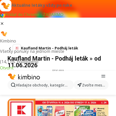
Aktuálne letáky vždy po ruke
Pridať do Chrome - ZADARMO
Kimbino
Kaufland Martin - Podháj leták
Všetky ponuky na jednom mieste
Kaufland Martin - Podháj leták » od
(14,1 tis. hodnotení)
11.06.2026
Otvoriť
REKLAMA
Hľadajte obchody, kategórie, produkty...
Zvoľte mesto