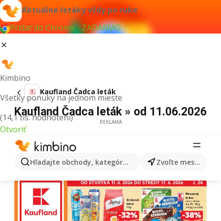
Aktuálne letáky vždy po ruke
Pridať do Chrome - ZADARMO
Kimbino
Kaufland Čadca leták
Všetky ponuky na jednom mieste
Kaufland Čadca leták » od 11.06.2026
(14,1 tis. hodnotení)
REKLAMA
Otvoriť
Hľadajte obchody, kategórie, produkty...
Zvoľte mesto