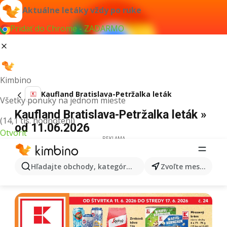
Aktuálne letáky vždy po ruke
Pridať do Chrome - ZADARMO
Kimbino
Kaufland Bratislava-Petržalka leták
Všetky ponuky na jednom mieste
Kaufland Bratislava-Petržalka leták »
(14,1 tis. hodnotení)
od 11.06.2026
Otvoriť
REKLAMA
Hľadajte obchody, kategórie, produkty...
Zvoľte mesto