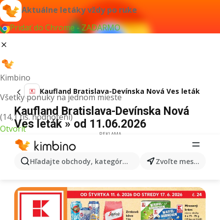
Aktuálne letáky vždy po ruke
Pridať do Chrome - ZADARMO
Kimbino
Kaufland Bratislava-Devínska Nová Ves leták
Všetky ponuky na jednom mieste
Kaufland Bratislava-Devínska Nová
(14,1 tis. hodnotení)
Ves leták » od 11.06.2026
Otvoriť
REKLAMA
Hľadajte obchody, kategórie, produkty...
Zvoľte mesto