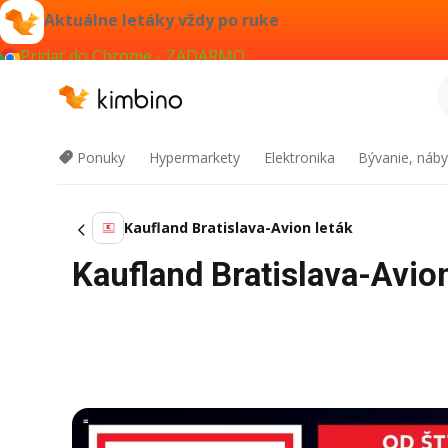
Aktuálne letáky vždy po ruke
Pridať do Chrome - ZADARMO
Ponuky
Hypermarkety
Elektronika
Bývanie, náby
Kaufland Bratislava-Avion leták
Kaufland Bratislava-Avio