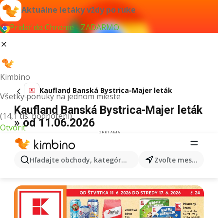
Aktuálne letáky vždy po ruke
Pridať do Chrome - ZADARMO
Kimbino
Kaufland Banská Bystrica-Majer leták
Všetky ponuky na jednom mieste
Kaufland Banská Bystrica-Majer leták
(14,1 tis. hodnotení)
» od 11.06.2026
Otvoriť
REKLAMA
Hľadajte obchody, kategórie, produkty...
Zvoľte mesto