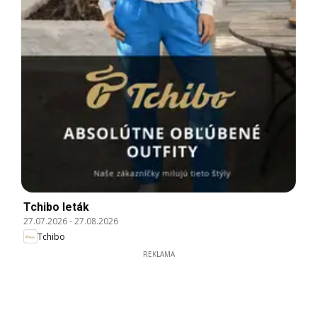
Tchibo leták
27.07.2026
-
27.08.2026
Tchibo
REKLAMA