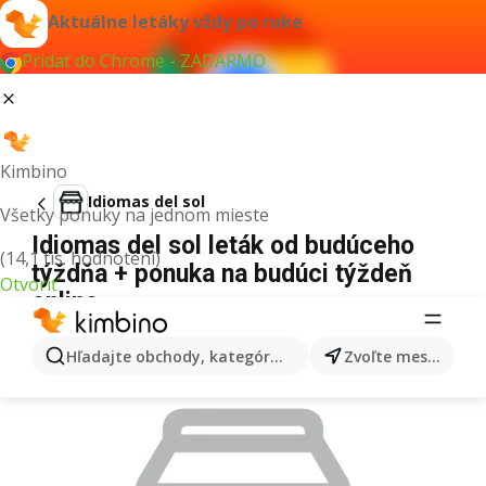
Aktuálne letáky vždy po ruke
Pridať do Chrome - ZADARMO
Kimbino
Idiomas del sol
Všetky ponuky na jednom mieste
Idiomas del sol leták od budúceho
(14,1 tis. hodnotení)
týždňa + ponuka na budúci týždeň
Otvoriť
online
REKLAMA
Hľadajte obchody, kategórie, produkty...
Zvoľte mesto