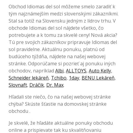
Obchod Idiomas del sol môžeme smelo zaradiť k
tým najznámejším medzi slovenskými zákazníkmi.
Stal sa totiž na Slovensku jedným z lídrov trhu. V
obchode Idiomas del sol nájdete všetko, čo
potrebujete a k tomu za skvelé ceny! Nová akcia?
Tú pre svojich zákazníkov pripravuje Idiomas del
sol pravidelne. Aktuálnu ponuku, platnú od
budúceho týždňa, nájdete na našej webovej
stránke. Odporúčame si pozrieť aj ponuku iných
obchodov, napríklad
Albi
,
ALLTOYS
,
Auto Kelly
,
Schneider lekáreň
,
Tchibo
,
1day
,
BENU Lekáreň
,
Slovnaft
,
Dráčik
,
Dr. Max
.
Hľadali ste niečo, čo na našej webovej stránke
chýba? Skúste šťastie na domovskej stránke
obchodu .
Je skvelé, že hľadáte aktuálne ponuky obchodu
online a prispievate tak ku skvalitňovaniu