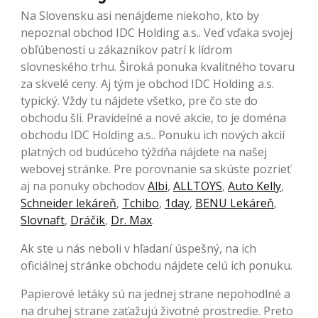
Na Slovensku asi nenájdeme niekoho, kto by
nepoznal obchod IDC Holding a.s.. Veď vďaka svojej
obľúbenosti u zákazníkov patrí k lídrom
slovneského trhu. Široká ponuka kvalitného tovaru
za skvelé ceny. Aj tým je obchod IDC Holding a.s.
typický. Vždy tu nájdete všetko, pre čo ste do
obchodu šli. Pravidelné a nové akcie, to je doména
obchodu IDC Holding a.s.. Ponuku ich nových akcií
platných od budúceho týždňa nájdete na našej
webovej stránke. Pre porovnanie sa skúste pozrieť
aj na ponuky obchodov
Albi
,
ALLTOYS
,
Auto Kelly
,
Schneider lekáreň
,
Tchibo
,
1day
,
BENU Lekáreň
,
Slovnaft
,
Dráčik
,
Dr. Max
.
Ak ste u nás neboli v hľadaní úspešný, na ich
oficiálnej stránke obchodu nájdete celú ich ponuku.
Papierové letáky sú na jednej strane nepohodlné a
na druhej strane zaťažujú životné prostredie. Preto