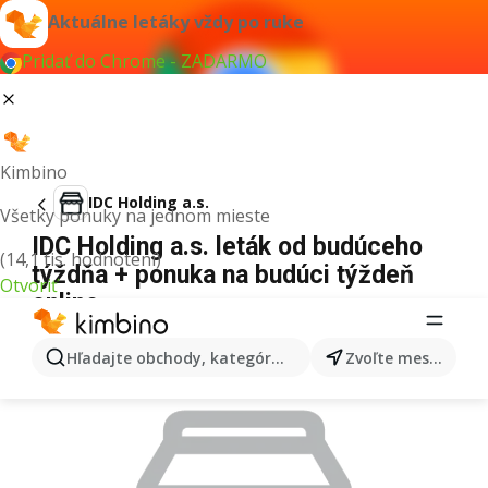
Aktuálne letáky vždy po ruke
Pridať do Chrome - ZADARMO
Kimbino
IDC Holding a.s.
Všetky ponuky na jednom mieste
IDC Holding a.s. leták od budúceho
(14,1 tis. hodnotení)
týždňa + ponuka na budúci týždeň
Otvoriť
online
REKLAMA
Hľadajte obchody, kategórie, produkty...
Zvoľte mesto