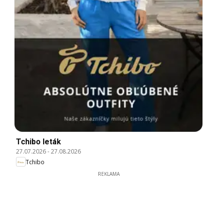
Tchibo leták
27.07.2026
-
27.08.2026
Tchibo
REKLAMA