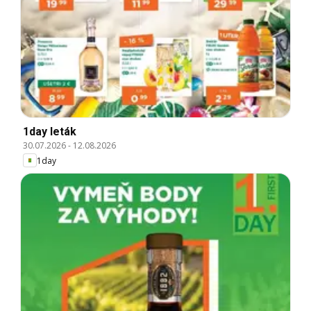
1day leták
30.07.2026
-
12.08.2026
1day