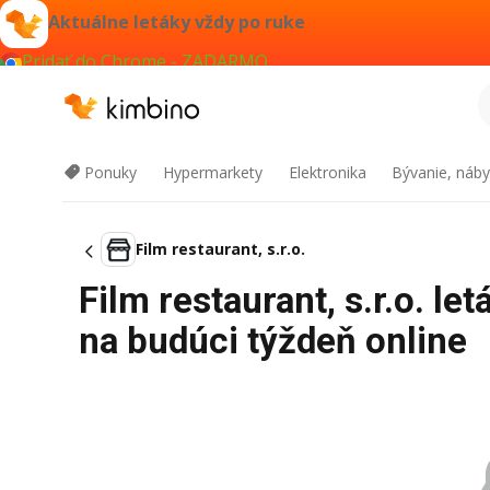
Aktuálne letáky vždy po ruke
Pridať do Chrome - ZADARMO
Ponuky
Hypermarkety
Elektronika
Bývanie, náby
Film restaurant, s.r.o.
Film restaurant, s.r.o. l
na budúci týždeň online