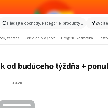
Hľadajte obchody, kategórie, produkty...
Zvoľt
tok, záhrada
Odev, obuv a šport
Drogéria, kozmetika
Cesto
eták od budúceho týždňa + ponu
REKLAMA