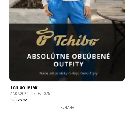
Tchibo leták
27.07.2026
-
27.08.2026
Tchibo
REKLAMA