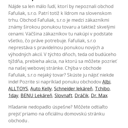
Nájde sa len málo ľudí, ktorí by nepoznali obchod
Fafuliak, s.r.o. Patrí totiž k lídrom na slovenskom
trhu. Obchod Fafuliak, s.r.o je medzi zákazníkmi
známy širokou ponukou tovaru a taktiež skvelými
cenami. Väčšina zákazníkov tu nakúpi v podstate
všetko, čo práve potrebuje. Fafuliak, s.r.o
neprestáva s pravidelnou ponukou nových a
výhodných akcií. V týchto dňoch, teda od budúceho
týždňa, prebieha akcia, na ktorú sa môžete pozrieť
na našej webovej stránke. Chýba v obchode
Fafuliak, s.r.o nejaký tovar? Skúste ju nájsť niekde
inde! Pozrite si napríklad ponuku obchodov
Albi
,
ALLTOYS
,
Auto Kelly
,
Schneider lekáreň
,
Tchibo
,
1day
,
BENU Lekáreň
,
Slovnaft
,
Dráčik
,
Dr. Max
.
Hľadanie nedopadlo úspešne? Môžete odtiaľto
prejsť priamo na oficiálnu domovskú stránku
obchodu .