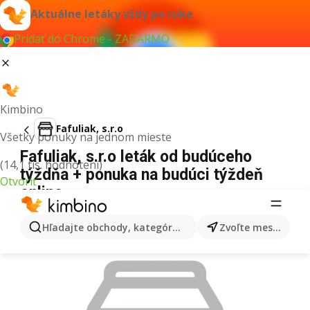
Aktuálne letáky vždy po ruke
Pridať do Chrome - ZADARMO
Kimbino
Fafuliak, s.r.o
Všetky ponuky na jednom mieste
Fafuliak, s.r.o leták od budúceho
(14,1 tis. hodnotení)
týždňa + ponuka na budúci týždeň
Otvoriť
online
REKLAMA
Hľadajte obchody, kategórie, produkty...
Zvoľte mesto