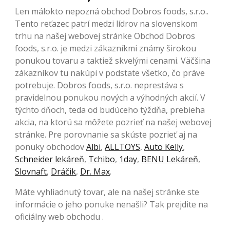
Len málokto nepozná obchod Dobros foods, s.r.o..
Tento reťazec patrí medzi lídrov na slovenskom
trhu na našej webovej stránke Obchod Dobros
foods, s.r.o. je medzi zákazníkmi známy širokou
ponukou tovaru a taktiež skvelými cenami. Väčšina
zákazníkov tu nakúpi v podstate všetko, čo práve
potrebuje. Dobros foods, s.r.o. neprestáva s
pravidelnou ponukou nových a výhodných akcií. V
týchto dňoch, teda od budúceho týždňa, prebieha
akcia, na ktorú sa môžete pozrieť na našej webovej
stránke. Pre porovnanie sa skúste pozrieť aj na
ponuky obchodov
Albi
,
ALLTOYS
,
Auto Kelly
,
Schneider lekáreň
,
Tchibo
,
1day
,
BENU Lekáreň
,
Slovnaft
,
Dráčik
,
Dr. Max
.
Máte vyhliadnutý tovar, ale na našej stránke ste
informácie o jeho ponuke nenašli? Tak prejdite na
oficiálny web obchodu .