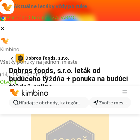
Aktuálne letáky vždy po ruke
Pridať do Chrome - ZADARMO
Kimbino
Dobros foods, s.r.o.
Všetky ponuky na jednom mieste
Dobros foods, s.r.o. leták od
(14,1 tis. hodnotení)
budúceho týždňa + ponuka na budúci
Otvoriť
týždeň online
REKLAMA
Hľadajte obchody, kategórie, produkty...
Zvoľte mesto