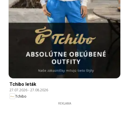
Tchibo leták
27.07.2026
-
27.08.2026
Tchibo
REKLAMA