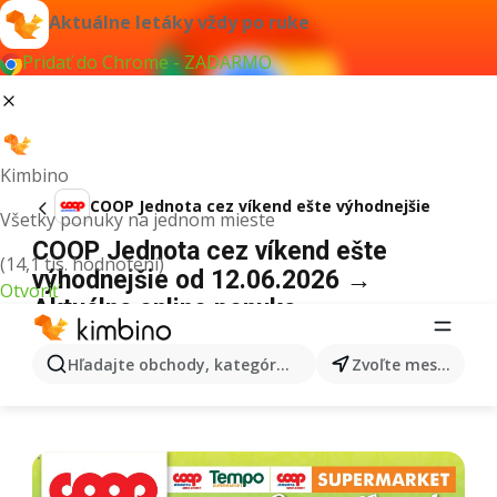
Aktuálne letáky vždy po ruke
Pridať do Chrome - ZADARMO
Kimbino
COOP Jednota cez víkend ešte výhodnejšie
Všetky ponuky na jednom mieste
COOP Jednota cez víkend ešte
(14,1 tis. hodnotení)
výhodnejšie od 12.06.2026 →
Otvoriť
Aktuálna online ponuka
REKLAMA
Hľadajte obchody, kategórie, produkty...
Zvoľte mesto