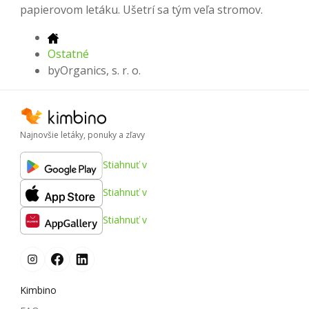
papierovom letáku. Ušetrí sa tým veľa stromov.
Ostatné
byOrganics, s. r. o.
Najnovšie letáky, ponuky a zľavy
Stiahnuť v
Stiahnuť v
Stiahnuť v
Kimbino