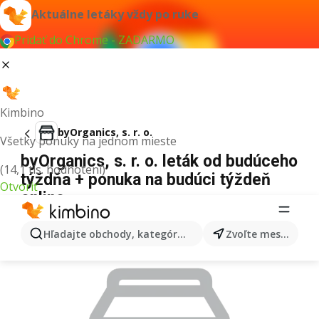
Aktuálne letáky vždy po ruke
Pridať do Chrome - ZADARMO
Kimbino
byOrganics, s. r. o.
Všetky ponuky na jednom mieste
byOrganics, s. r. o. leták od budúceho
(14,1 tis. hodnotení)
týždňa + ponuka na budúci týždeň
Otvoriť
online
REKLAMA
Hľadajte obchody, kategórie, produkty...
Zvoľte mesto