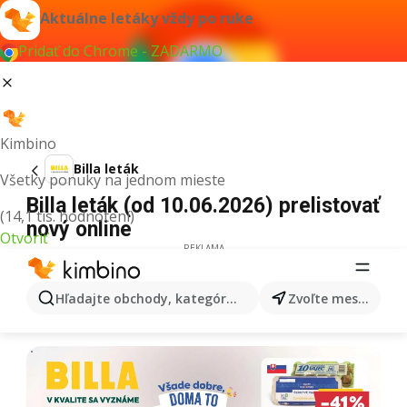
Aktuálne letáky vždy po ruke
Pridať do Chrome - ZADARMO
Kimbino
Billa leták
Všetky ponuky na jednom mieste
Billa leták (od 10.06.2026) prelistovať
(14,1 tis. hodnotení)
nový online
Otvoriť
REKLAMA
Hľadajte obchody, kategórie, produkty...
Zvoľte mesto