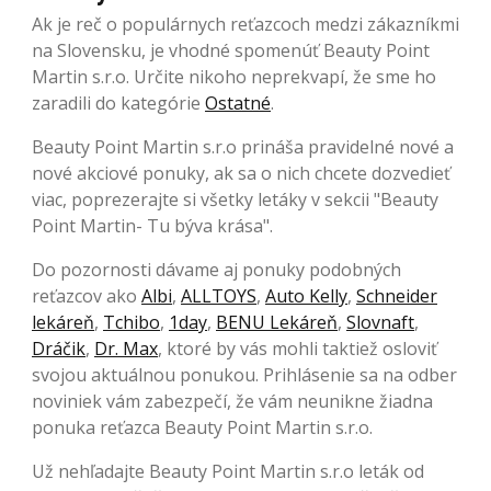
Ak je reč o populárnych reťazcoch medzi zákazníkmi
na Slovensku, je vhodné spomenúť Beauty Point
Martin s.r.o. Určite nikoho neprekvapí, že sme ho
zaradili do kategórie
Ostatné
.
Beauty Point Martin s.r.o prináša pravidelné nové a
nové akciové ponuky, ak sa o nich chcete dozvedieť
viac, poprezerajte si všetky letáky v sekcii "Beauty
Point Martin- Tu býva krása".
Do pozornosti dávame aj ponuky podobných
reťazcov ako
Albi
,
ALLTOYS
,
Auto Kelly
,
Schneider
lekáreň
,
Tchibo
,
1day
,
BENU Lekáreň
,
Slovnaft
,
Dráčik
,
Dr. Max
, ktoré by vás mohli taktiež osloviť
svojou aktuálnou ponukou. Prihlásenie sa na odber
noviniek vám zabezpečí, že vám neunikne žiadna
ponuka reťazca Beauty Point Martin s.r.o.
Už nehľadajte Beauty Point Martin s.r.o leták od