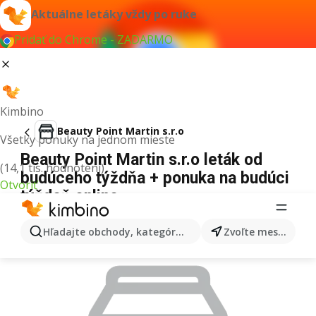
Aktuálne letáky vždy po ruke
Pridať do Chrome - ZADARMO
Kimbino
Beauty Point Martin s.r.o
Všetky ponuky na jednom mieste
Beauty Point Martin s.r.o leták od
(14,1 tis. hodnotení)
budúceho týždňa + ponuka na budúci
Otvoriť
týždeň online
REKLAMA
Hľadajte obchody, kategórie, produkty...
Zvoľte mesto