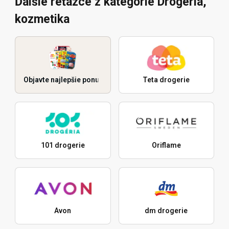
Ďalšie reťazce z kategórie Drogéria,
kozmetika
Objavte najlepšie ponuky
Teta drogerie
101 drogerie
Oriflame
Avon
dm drogerie