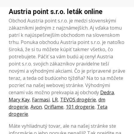
Austria point s.r.o. leták online
Obchod Austria point s.r.o. je medzi slovenskými
zákazníkmi jedným z najznámejších. Aj vďaka tomu
patrí k najúspešnejším obchodom na slovenskom
trhu. Ponuka obchodu Austria point s.r.o. je natoľko
široká, že si tu môžete kúpiť takmer všetko, čo
potrebujete. Páčiť sa vám budú aj ceny! Austria
point s.r.o. svojich zákazníkov pravidelne teší
novými a výhodnými akciami. Čo je pripravené práve
teraz, a teda od budúceho týždňa? Na to sa môžete
pozrieť na našej webovej stránke. Výhodnými
cenami vás možno prekvapia aj obchody
Dedra
,
Mary Kay
,
Farmasi
,
LR
,
TEVOS drogérie
,
dm
drogerie
,
Avon
,
Oriflame
,
101 drogerie
,
Teta
drogerie
.
Máte vyhliadnutý tovar, ale na našej stránke ste
informácie o jeho ponuke nenašli? Tak prejdite na