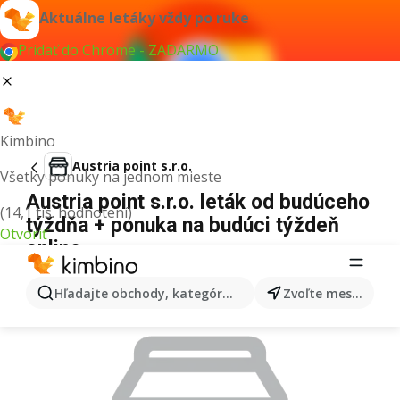
Aktuálne letáky vždy po ruke
Pridať do Chrome - ZADARMO
Kimbino
Austria point s.r.o.
Všetky ponuky na jednom mieste
Austria point s.r.o. leták od budúceho
(14,1 tis. hodnotení)
týždňa + ponuka na budúci týždeň
Otvoriť
online
REKLAMA
Hľadajte obchody, kategórie, produkty...
Zvoľte mesto