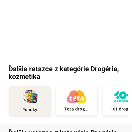
Ďalšie reťazce z kategórie Drogéria,
kozmetika
Teta drogerie
101
Ponuky