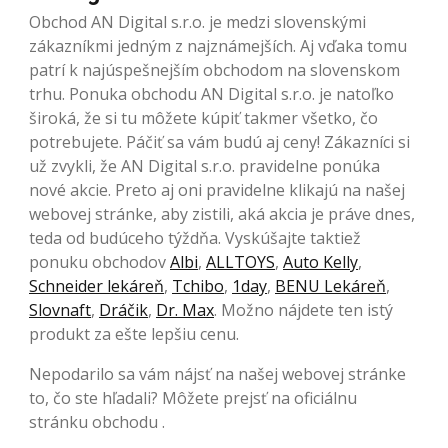
Obchod AN Digital s.r.o. je medzi slovenskými
zákazníkmi jedným z najznámejších. Aj vďaka tomu
patrí k najúspešnejším obchodom na slovenskom
trhu. Ponuka obchodu AN Digital s.r.o. je natoľko
široká, že si tu môžete kúpiť takmer všetko, čo
potrebujete. Páčiť sa vám budú aj ceny! Zákazníci si
už zvykli, že AN Digital s.r.o. pravidelne ponúka
nové akcie. Preto aj oni pravidelne klikajú na našej
webovej stránke, aby zistili, aká akcia je práve dnes,
teda od budúceho týždňa. Vyskúšajte taktiež
ponuku obchodov
Albi
,
ALLTOYS
,
Auto Kelly
,
Schneider lekáreň
,
Tchibo
,
1day
,
BENU Lekáreň
,
Slovnaft
,
Dráčik
,
Dr. Max
. Možno nájdete ten istý
produkt za ešte lepšiu cenu.
Nepodarilo sa vám nájsť na našej webovej stránke
to, čo ste hľadali? Môžete prejsť na oficiálnu
stránku obchodu .