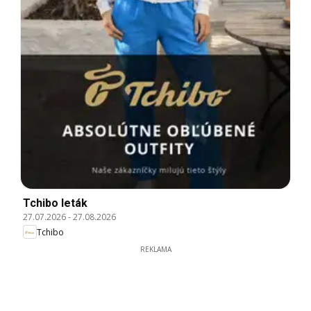
Tchibo leták
27.07.2026
-
27.08.2026
Tchibo
REKLAMA