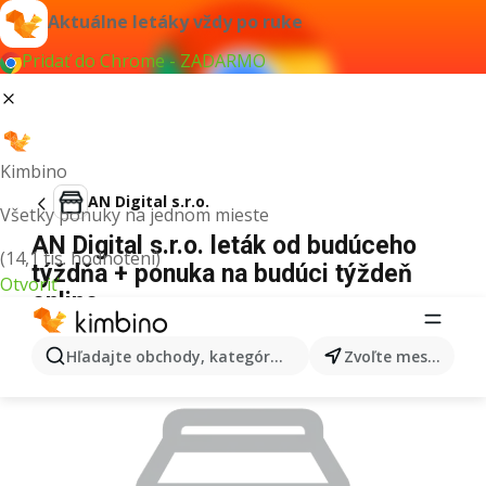
Aktuálne letáky vždy po ruke
Pridať do Chrome - ZADARMO
Kimbino
AN Digital s.r.o.
Všetky ponuky na jednom mieste
AN Digital s.r.o. leták od budúceho
(14,1 tis. hodnotení)
týždňa + ponuka na budúci týždeň
Otvoriť
online
REKLAMA
Hľadajte obchody, kategórie, produkty...
Zvoľte mesto